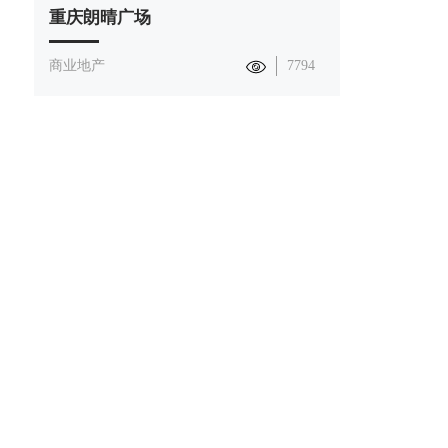
重庆朗晴广场
重庆财富
商业地产
7794
商业地产
网站地图
免责条款
关于我们
产品中心
企业简介
铝单板
发展历程
铝波纹芯复合板
资质与荣誉
蜂窝板