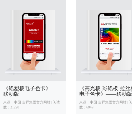
《铝塑板电子色卡》——
《高光板-彩铝板-拉丝
移动版
电子色卡》——移动
来源：中国·吉祥集团官方网站 | 阅读
来源：中国·吉祥集团官方网站 | 阅读
数：21228
数：6949