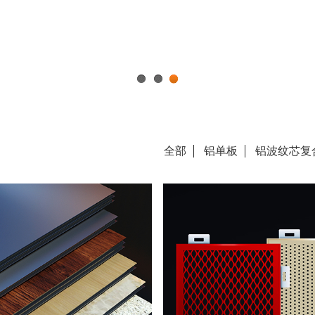
1
2
3
全部
铝单板
铝波纹芯复