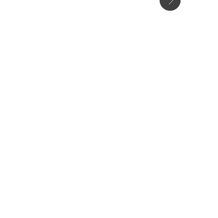
吉祥集团上海总部