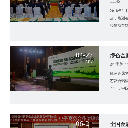
11145
2018年
店，热烈召
经销商营
经销商赶
04-27
绿色金属
2017
来源：
绿色金属复
芯复合铝板
27日，中
属复合材
06-21
全国金