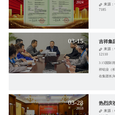
2024
来源：ww
7185
03-15
吉祥集
2022
来源：
12110
3.15国
祥铝业（长
在集团长
为“质量年
03-28
热烈庆祝
2018
来源：