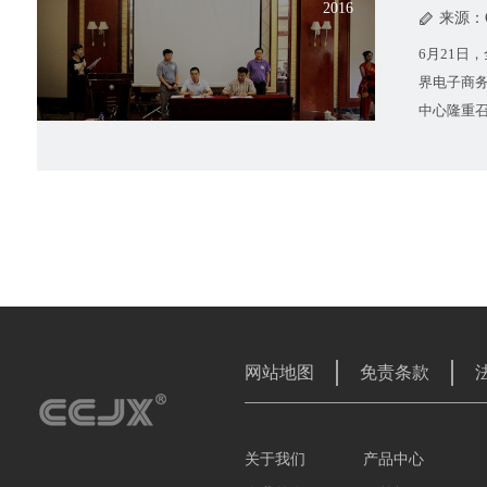
2016
来源：
6月21日
界电子商
中心隆重
网促进金
05-03
安全生
2016
来源：
2016年
铝制品有限公
生产表彰
秋星主持
全生产管
会议。 会
09-20
集团下辖
全生产情况
2015