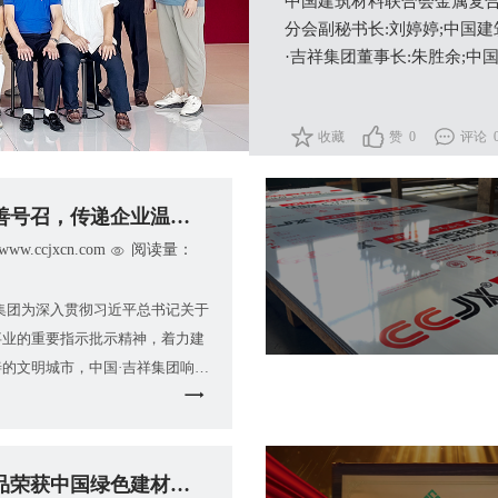
中国建筑材料联合会金属复合
分会副秘书长:刘婷婷;中国
·吉祥集团董事长:朱胜余;中国
收藏
赞 0
评论 
善号召，传递企业温暖 —— 中国
w.ccjxcn.com
阅读量：
祥集团为深入贯彻习近平总书记关于
事业的重要指示批示精神，着力建
善的文明城市，中国·吉祥集团响应
大报告号召，积极参与公益慈善
品荣获中国绿色建材认证