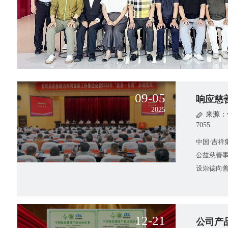
09-05
响应慈
2025
来源：ww
7055
中国·吉
公益慈善
设崇德向
党的二十
12-21
公司产