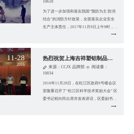
10618
为了进一步加强和落实我国“预防为主 防消
结合”的消防方针政策，全面落实企业安全
生产主体责任，2017年11月9日上午9时，中
国吉祥集团上海塑铝制品有限公司
11-28
热烈祝贺上海吉祥塑铝制品有限公司 
2016
来源：CCJX 品牌部
阅读量：
10034
2016年11月28日，在松江区政府8号楼会议
室隆重召开了“松江区科学技术奖励大会” 区
委书记程向民出席并发表讲话，区委副书
记、区长秦健主持会议。区人大常
05-21
“贯彻绿色发展理念，开展村企党建共