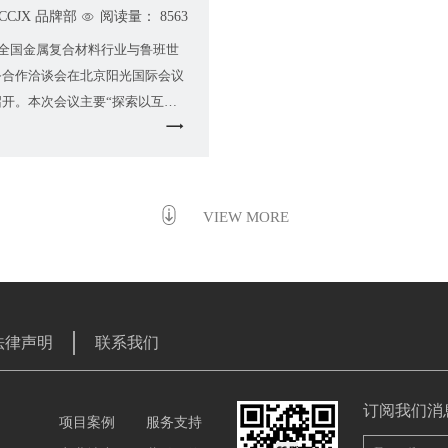
CCJX 品牌部
阅读量： 8563
，全国金属复合材料行业与鲁班世
务合作洽谈会在北京阳光国际会议
召开。本次会议主要“探索以互联
属装饰材料产业转型的新模式”，
产-重于泰山
CCJX 品牌部
阅读量： 9578
5月3日，“五一”节刚过，上海吉祥塑
司召开了“2015-2016年度安全
总结大会”。会议由公司总经理朱
，公司中层以上管理人员及公司安
委会成员、班组长以上人员参加了
上公司安全管理员就2015年度安
上海吉祥实业有限公司参加“第十三届上海国际广告标识展（SI
做了详细的汇报，2015年度，安