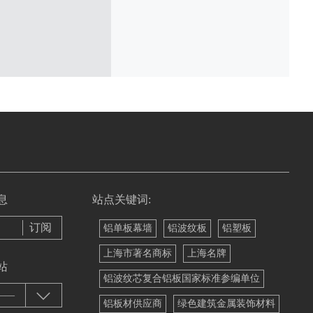
息
站点关键词:
铝单板幕墙
铝波纹板
铝塑板
上海市著名商标
上海名牌
站
铝波纹芯复合铝板国家标准参编单位
——
铝板材供应商
绿色建筑金属装饰材料