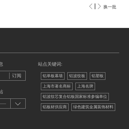
换一批
息
站点关键词:
铝单板幕墙
铝波纹板
铝塑板
上海市著名商标
上海名牌
站
铝波纹芯复合铝板国家标准参编单位
——
铝板材供应商
绿色建筑金属装饰材料