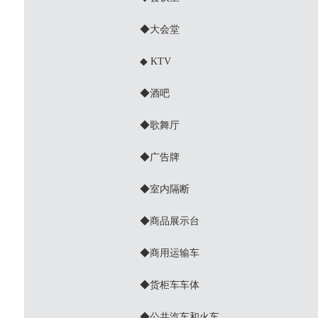
◆大会堂
◆ KTV
◆酒吧
◆歌舞厅
◆广告牌
◆室内隔断
◆商品展示台
◆商用运输车
◆货柜车车体
◆公共汽车和火车