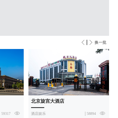
换一批
北京旋宫大酒店
59317
酒店娱乐
58894